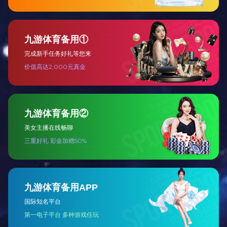
购买机床
被实力不够的厂家欺骗
怎么