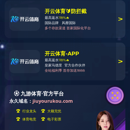
热门搜索：