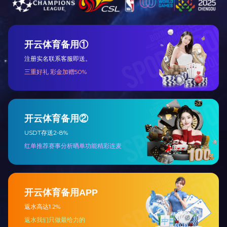
20x2500闸剪交付客户使用中，感谢徐总张总的支持与信任，祝2位老总生意兴隆。
4米桥架自动折弯机安全到位
泾阳中通门业采购陕西折弯机系列产品63/2500型号数控折弯机一台
陕西折弯机系列100T3200型号双伺服数控液压折弯机