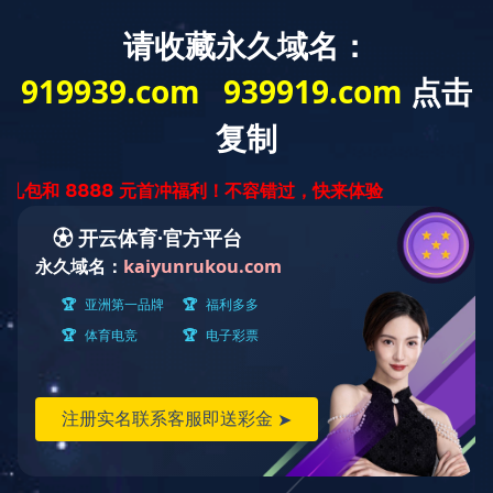
欢迎访问快3网页版页面登录_快3（中国）官方网站！
多年专注机床设备制造
快3网页版页面
快3网页版页面
折弯机
激光切割机
登录_快3（中
登录_快3（中
用户案例
国）首页
国）
快3网页版页面登录_快3（中国）
厨具卫浴家电行业
工地配件行业