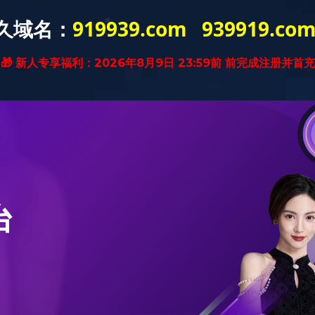
备制造
光切割机
卷板机
刨槽机
产品中心
用户
（中国）
_快3（中国）
_快3（中国）
厨具卫浴家电行业
工地配
钣金加工厂
炉具行业