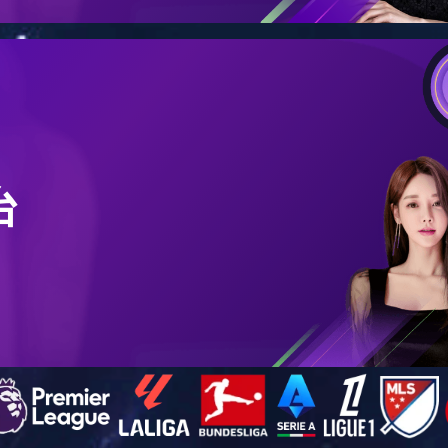
100吨冲床发货鄂尔多斯，感谢朋友的关照
100吨冲床发货鄂尔多斯，感谢朋友的关照