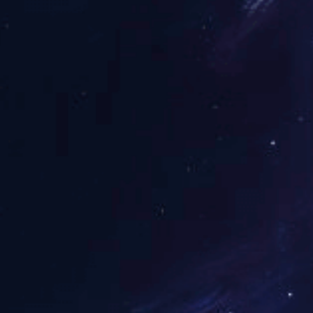
63吨2.5米数控折弯机汉中调试结束刚刚的，后定位0.05毫米