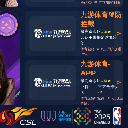
5年前的老客户继续选择160/2500数控折弯机，感谢两位老总关照