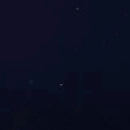
陕西数控折弯机的使用方法是什么？怎样挑选数控折弯机？
数控折弯机使用方法：1、首先是接通电源，在控制面板上翻
开钥匙开关，再按油泵启动，这样你就听到油泵的转动声响
了。2、行程调节，折弯机使用有必要要注意调节行程…
2020-11-13