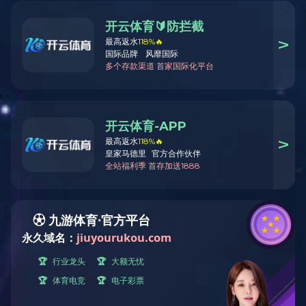
操作陕西机械双轴撕碎机时应注意什么？
操作陕西机械双轴撕碎机时应注意什么？ 1、操纵台应使操
作人员能看到各部作业情况，仪表指示信号..牢靠。 2、查看
传动机构、作业设备、制动器等，均应紧固牢靠。 …
2020-11-30