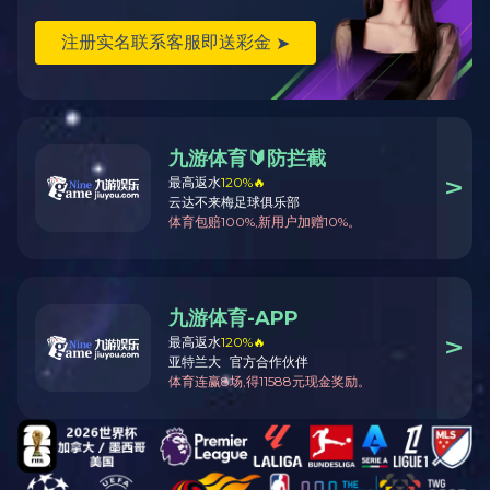
在
线
客
服
如何选择合适的折弯机设备以及购买数控折弯机的准备工作是什么？
陕西折弯机的价格主要因加工领域和工艺不同而异，因此作
为购买者，在购买折弯机时会将它们作为综合考虑因素。因
此，可以从零件的用途、可能的挠度和弯曲半径等方面…
2020-11-13