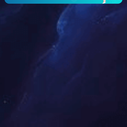
撕碎机出现电机温度过高的原因及处理方法，下面的内容中有具体方法
撕碎机出现电机温度过高的原因及处理方法电机作为陕西撕
碎机设备的重要动力供应者，在作业时出现电机温度过高是
很严峻的现象，假如继续发烧没有及时解决后果不堪设…
2020-11-13