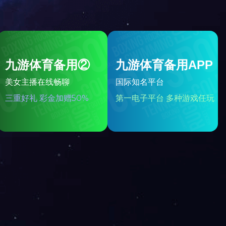
应该知道有三种商品可以比较。市场上有很多销售数
建议大家多问多看，试着测试数控折弯机的效果。
只有通过比较产品的质量、价格和效果，我们才能购
刨槽折弯主要工艺特点有哪些？快3网页版页面登录_快3（中国）小编告诉你~