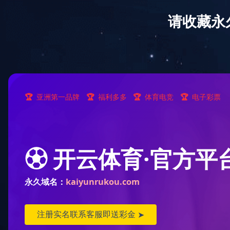
欢迎访问快3网页版页面登录_快3（中国）官方网站！
多年专注机床设
快3网页版页面
快3网页版页面
折弯机
激
登录_快3（中
登录_快3（中
当前位置：
首页
>
新闻中心
>
常见问题解答
国）首页
国）
新闻中心