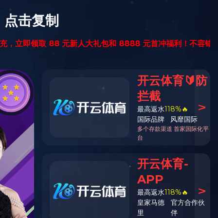
网站地图 /
在线留言 /
联系我们
全国咨询热线
13649244489
案例
新闻中心
关于快3网页版
联系方式
页面登录_快
返回
3（中国）
弯机的准备工作是什么？
min
二维码分享
分享到：