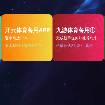
效果做出决定。
购买数控折弯机的准备工作是什么？除了注意价格和型号，我们还
网站，但也有一些劣质产品。那么，如何避免购买劣质产品呢？
好的方法是自己试用，真正的效果可以通过试用来检测。提示:
实用的产品。
3网页版页面登录_快3（中国）