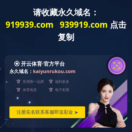
欢迎访问快3网页版页面登录_快3（中国）官方网站！
多年专注机床设备制造
快3网页版页面
快3网页版页面
折弯机
激光切割机
登录_快3（中
登录_快3（中
125/4000数控折弯机调试,祝杨总陈总生意兴
隆
所属分类：公司动态 发布时间： 2024-11-14 作者：admin
国）首页
国）