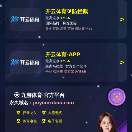
总生意兴隆。
16/2500卷板机安全就行，祝老板生意兴隆
200吨四柱液压机两台安全就位，朱总生意兴隆
版权所有：快3网页版页面登
联系人：张 电话：136492444
邮箱： 1250402883@qq.