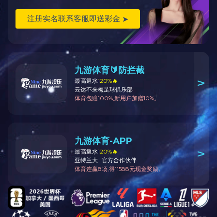
拱梁连接板冲孔机装车
100/3200，63/2500，4/4000，折弯机快3网页版页面登录_快3（中国）已就位，谢谢郝总对我公司的支持
63/2500折弯机安全就位，尹总生意兴隆
铝单板4米快3网页版页面登录_快3（中国），就位调试刚刚的，感谢周总，邢总信任
数控16*2500闸式快3网页版页面登录_快3（中国）安全就位，感谢伍德公司的老总信任
125/4000折弯机安全就位调试结束感谢老客户支持