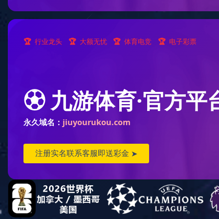
快3网页版页面登录_快3（中国）
快3网页版页面登录_快3（中国）展示
陕西快3网页版页面登录_快3（中国）生产
液压闸式陕西快3网页版页面登录_快3（中国）
陕西快3网页版页面登录_快3（中国）车间
折弯机
200吨6米折弯机
63吨2500mm折弯机