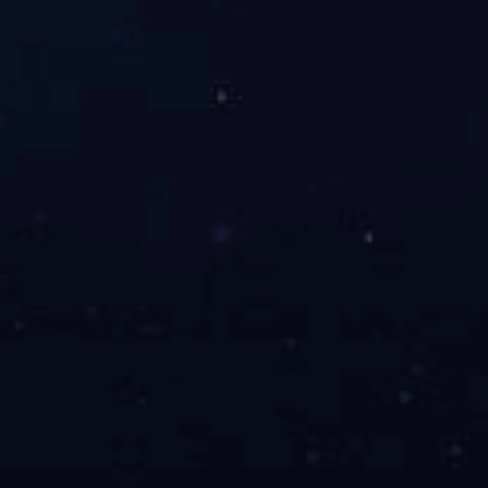
液压板料数显快3网页版页面登录_快3（中国）
市分站
:
陕西
咸阳