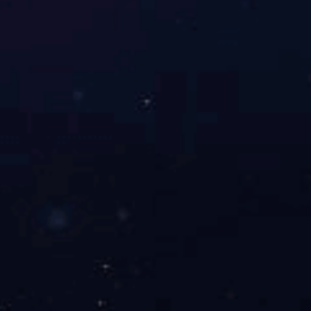
液压闸式陕西快3网页版页面登录_快3（中国）
快3网页版页面登录_快3（中国）刀片
3网页版页面登录_快3（中国）
13649244489 13309207230
02883@qq.com 备案号：
陕ICP备16016258号-2
RSS
XML
网站地图
城
新城区长乐西路128号华东万悦城1幢
西
咸阳
技术支持：
动力无限