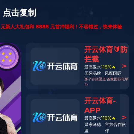
网站地图 /
在线留言 /
联系我们
全国咨询热线
13649244489
案例
新闻中心
关于快3网页版
联系方式
页面登录_快
返回
3（中国）
陕西液压数控闸式快3网页版页面登录_快3（中国）
陕西快3网页版页面登录_快3（中国）工作原